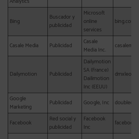
Analytics
Microsoft
Buscador y
Bing
online
bing.com
publicidad
services
Casale
Casale Media
Publicidad
casalemed
Media Inc.
Dailymotion
SA (France)
Dailymotion
Publicidad
dmxleo.c
Dailimotion
Inc (EEUU)
Google
Publicidad
Google, Inc
doubleclic
Marketing
Red social y
Facebook
Facebook
facebook
publicidad
Inc