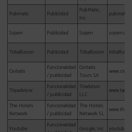
PubMatic,
Pubmatic
Publicidad
pubmatic.
Inc
Sojern
Publicidad
Sojern
sojern.co
Tribalfusion
Publicidad
Tribalfusion
tribalfusi
Funcionalidad
Civitatis
Civitatis
www.civita
/ publicidad
Tours SA
Funcionalidad
Triadvisor
Tripadvisor
www.tamg
/ publicidad
LLC
The Hotels
Funcionalidad
The Hotels
www.theho
Network
/ publicidad
Network SL
Funcionalidad
Youtube
Google, Inc
youtube.