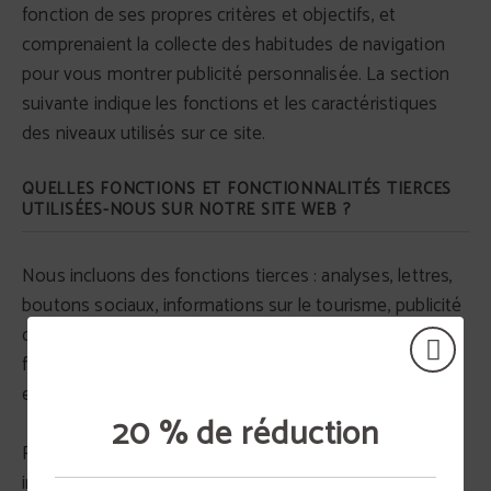
fonction de ses propres critères et objectifs, et
comprenaient la collecte des habitudes de navigation
pour vous montrer publicité personnalisée. La section
suivante indique les fonctions et les caractéristiques
des niveaux utilisés sur ce site.
QUELLES FONCTIONS ET FONCTIONNALITÉS TIERCES
UTILISÉES-NOUS SUR NOTRE SITE WEB ?
Nous incluons des fonctions tierces : analyses, lettres,
boutons sociaux, informations sur le tourisme, publicité
comportementale, etc. Certaines de ces fonctions sont
fournies par des tiers situés hors de l'Union
européenne.
20 % de réduction
Pour obtenir des informations ainsi que des
informations détaillées, y compris les finalités et les
Offre romantique