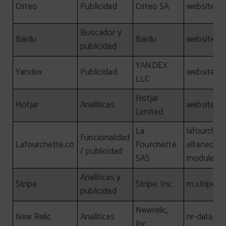
Criteo
Publicidad
Criteo SA
website, cr
Buscador y
Baidu
Baidu
website, b
publicidad
YANDEX
Yandex
Publicidad
website, y
LLC
Hotjar
Hotjar
Analíticas
website, ho
Limited
La
lafourchet
Funcionalidad
Lafourchette.co
Fourchette
eltenedor.
/ publicidad
SAS
module.la
Analíticas y
Stripe
Stripe, Inc
m.stripe.
publicidad
Newrelic,
New Relic
Analíticas
nr-data.ne
Inc