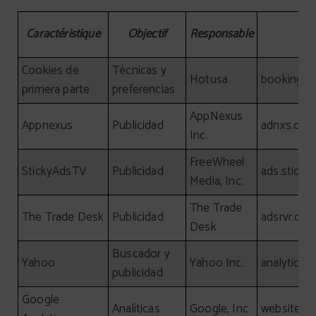
Informations détaillées sur les cookies utilisés par ce site
Caractéristique
Objectif
Responsable
Cookies de
Técnicas y
Hotusa
booking-c
primera parte
preferencias
AppNexus
Appnexus
Publicidad
adnxs.co
Inc.
FreeWheel
StickyAdsTV
Publicidad
ads.sticky
Media, Inc.
The Trade
The Trade Desk
Publicidad
adsrvr.org
Desk
Buscador y
Yahoo
Yahoo Inc.
analytics.
publicidad
Google
Analíticas
Google, Inc
website