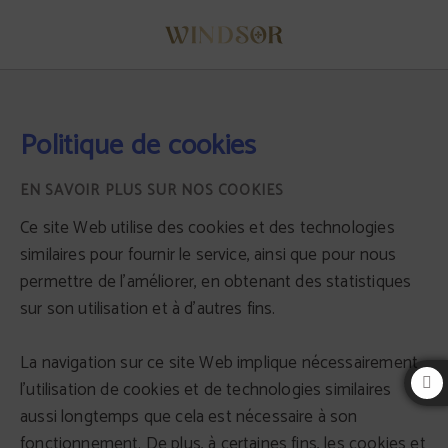
Politique de cookies Hôtel Windsor Puerta del Sol - Site officiel
Politique de cookies
EN SAVOIR PLUS SUR NOS COOKIES
Ce site Web utilise des cookies et des technologies
similaires pour fournir le service, ainsi que pour nous
permettre de l'améliorer, en obtenant des statistiques
sur son utilisation et à d'autres fins.
La navigation sur ce site Web implique nécessairement
l'utilisation de cookies et de technologies similaires
aussi longtemps que cela est nécessaire à son
fonctionnement. De plus, à certaines fins, les cookies et