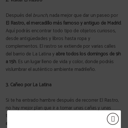
2. Visitar El Rastro
Después del
brunch
, nada mejor que dar un paseo por
El Rastro, el mercadillo más famoso y antiguo de Madrid
.
Aquí podrás encontrar todo tipo de objetos curiosos,
desde antigüedades y libros hasta ropa y
complementos. El rastro se extiende por varias calles
del barrio de La Latina y
abre todos los domingos de 9h
a 15h
. Es un lugar lleno de vida y color, donde podrás
vislumbrar el auténtico ambiente madrileño.
3. Cañeo por La Latina
Si te ha entrado hambre después de recorrer El Rastro,
no hay mejor plan que ir a tomar unas cañas y unas
tapas por
La Latina, uno de los barrios más castizos y
animados de Madrid.
Aquí encontrarás una gran oferta